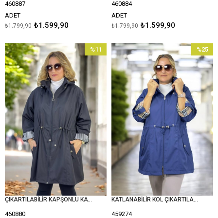
460887
460884
ADET
ADET
₺1.599,90
₺1.599,90
₺1.799,90
₺1.799,90
%11
%25
İndirim
İndirim
%11İndirim
%25İndir
ÇIKARTILABİLİR KAPŞONLU KATLANABİLİR KOL DETAY BONDED KUMAŞ EKSTRA BÜYÜK BEDEN TRENÇKOT
KATLANABİLİR KOL ÇIKARTILABİLİR KAPŞONLU BONDED KUMAŞ BURBERY ARA BOY BÜYÜK BEDEN TRENÇKOT
460880
459274