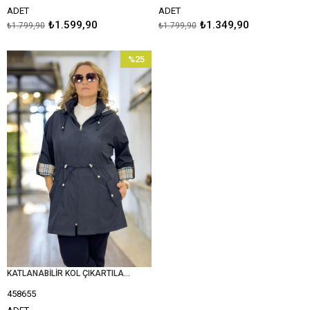
ADET
ADET
₺1.599,90
₺1.349,90
₺1.799,90
₺1.799,90
%25
İndirim
%25İndirim
KATLANABİLİR KOL ÇIKARTILABİLİR KAPŞONLU BONDED KUMAŞ BURBERY ARA BOY BÜYÜK BEDEN TRENÇKOT
458655