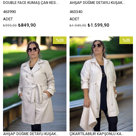
DOUBLE FACE KUMAŞ ÇAN KESİM CEPLİ BÜYÜK BEDEN KAP CEKET
AHŞAP DÜĞME DETAYLI KUŞAKLI KRUVAZE KAPAMA ARA BOY BÜYÜK BEDEN KADIN TRENÇKOT
463990
463340
ADET
ADET
₺849,90
₺1.599,90
₺999,90
₺1.949,90
%20
%25
İndirim
İndirim
%20İndirim
%25İndir
AHŞAP DÜĞME DETAYLI KUŞAKLI KRUVAZE KAPAMA ARA BOY BÜYÜK BEDEN KADIN TRENÇKOT
ÇIKARTILABİLİR KAPŞONLU KATLANABİLİR KOL PARAŞÜT EKSTRA BÜYÜK BEDEN TRENÇKOT CEKET