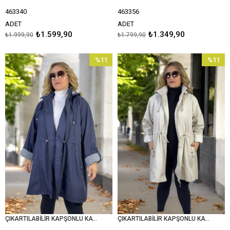
463340
463356
ADET
ADET
₺1.599,90
₺1.349,90
₺1.999,90
₺1.799,90
%11
%11
İndirim
İndirim
%11İndirim
%11İndir
ÇIKARTILABİLİR KAPŞONLU KATLANABİLİR KOL DETAY BONDED KUMAŞ EKSTRA BÜYÜK BEDEN TRENÇKOT
ÇIKARTILABİLİR KAPŞONLU KATLANABİLİR KOL DETAY BONDED KUMAŞ EKSTRA BÜYÜK BEDEN TRENÇKOT