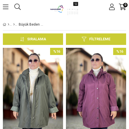
0
Büyük Beden Trençkot
SIRALAMA
FILTRELEME
%16
%16
İndirim
İndirim
%16İndirim
%16İndir