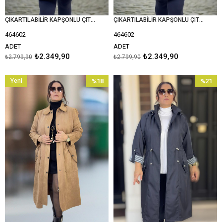
ÇIKARTILABİLİR KAPŞONLU ÇIT ÇIT VE FERMUAR KAPAMA İTHAL BONDED KUMAŞ EKSTRA BÜYÜK BEDEN TRENÇKOT
ÇIKARTILABİLİR KAPŞONLU ÇIT ÇIT VE FERMUAR KAPAMA İTHAL BONDED KUMAŞ EKSTRA BÜYÜK BEDEN TRENÇKOT
464602
464602
ADET
ADET
₺2.349,90
₺2.349,90
₺2.799,90
₺2.799,90
Yeni
%18
%21
Ürün
İndirim
İndirim
%18İndirim
%21İndir