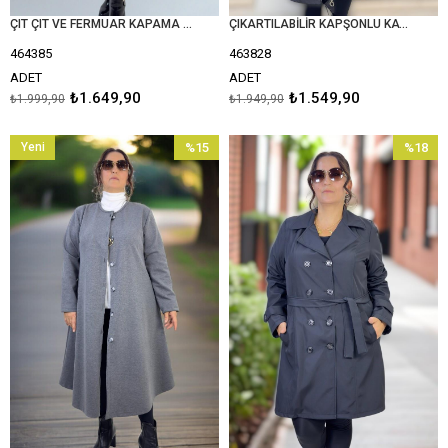
ÇIT ÇIT VE FERMUAR KAPAMA CEPLİ ASTARSIZ BÜYÜK BEDEN UZUN SÜET CEKET
ÇIKARTILABİLİR KAPŞONLU KATLANABİLİR KOL DETAY BONDED KUMAŞ UZUN BOY EKSTRA BÜYÜK BEDEN TRENÇKOT
464385
463828
ADET
ADET
₺1.649,90
₺1.549,90
₺1.999,90
₺1.949,90
Yeni
%15
%18
Ürün
İndirim
İndirim
%15İndirim
%18İndir