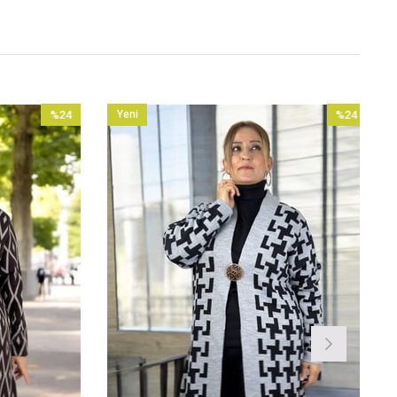
%24
Yeni
%24
İndirim
Ürün
İndirim
%24İndirim
%24İndirim