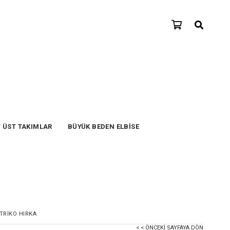
T ÜST TAKIMLAR
BÜYÜK BEDEN ELBİSE
TRİKO HIRKA
< < ÖNCEKI SAYFAYA DÖN