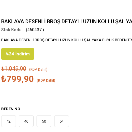
BAKLAVA DESENLİ BROŞ DETAYLI UZUN KOLLU ŞAL Y
(460437 )
BAKLAVA DESENLİ BROŞ DETAYLI UZUN KOLLU ŞAL YAKA BÜYÜK BEDEN TR
%
24
İndirim
₺1.049,90
(KDV Dahil)
₺799,90
(KDV Dahil)
BEDEN NO
42
46
50
54