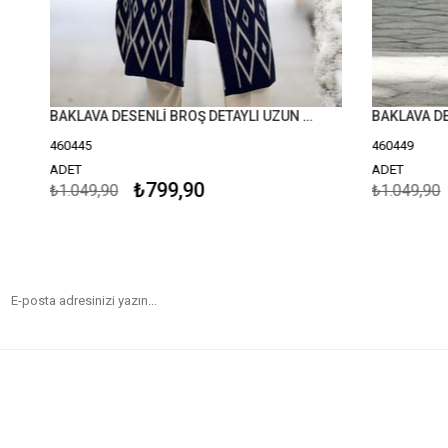
BAKLAVA DESENLİ BROŞ DETAYLI UZUN KOLLU ŞAL YAKA BÜYÜK BEDEN TRİKO HIRKA
460445
460449
ADET
ADET
₺799,90
₺1.049,90
₺1.049,90