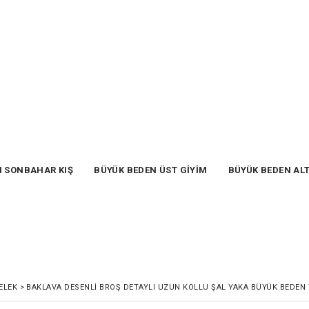
N SONBAHAR KIŞ
BÜYÜK BEDEN ÜST GİYİM
BÜYÜK BEDEN AL
ELEK
>
BAKLAVA DESENLİ BROŞ DETAYLI UZUN KOLLU ŞAL YAKA BÜYÜK BEDEN 