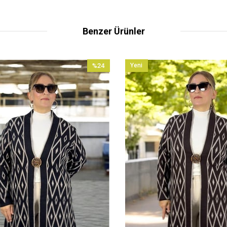
Benzer Ürünler
%24
Yeni
İndirim
Ürün
%24İndirim