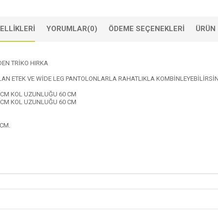
ELLIKLERI
YORUMLAR
(0)
ÖDEME SEÇENEKLERI
ÜRÜN 
DEN TRİKO HIRKA
OLAN ETEK VE WİDE LEG PANTOLONLARLA RAHATLIKLA KOMBİNLEYEBİLİRSİN
6 CM KOL UZUNLUĞU 60 CM
0 CM KOL UZUNLUĞU 60 CM
 CM.