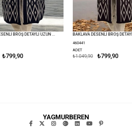
BAKLAVA DESENLİ BROŞ DETAYLI UZUN KOLLU ŞAL YAKA BÜYÜK BEDEN TRİKO HIRKA
460441
ADET
₺799,90
₺799,90
₺1.049,90
YAGMURBEREN