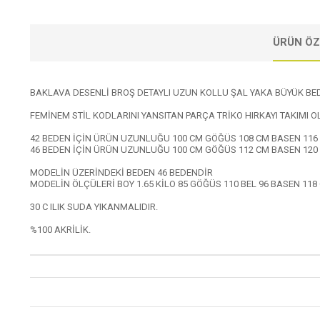
ÜRÜN ÖZ
BAKLAVA DESENLİ BROŞ DETAYLI UZUN KOLLU ŞAL YAKA BÜYÜK BE
FEMİNEM STİL KODLARINI YANSITAN PARÇA TRİKO HIRKAYI TAKIMI 
42 BEDEN İÇİN ÜRÜN UZUNLUĞU 100 CM GÖĞÜS 108 CM BASEN 11
46 BEDEN İÇİN ÜRÜN UZUNLUĞU 100 CM GÖĞÜS 112 CM BASEN 12
MODELİN ÜZERİNDEKİ BEDEN 46 BEDENDİR
MODELİN ÖLÇÜLERİ BOY 1.65 KİLO 85 GÖĞÜS 110 BEL 96 BASEN 118
30 C ILIK SUDA YIKANMALIDIR.
%100 AKRİLİK.