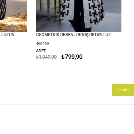
BAKLAVA DESENLİ BROŞ DETAYLI UZUN KOLLU ŞAL YAKA BÜYÜK BEDEN TRİKO HIRKA
GEOMETRİK DESENLİ BROŞ DETAYLI UZUN KOLLU ŞAL YAKA BÜYÜK BEDEN TRİKO HIRKA
460469
ADET
₺799,90
₺1.049,90
Gönder